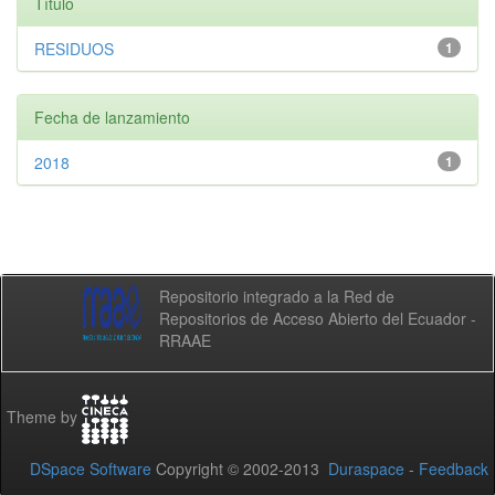
Título
RESIDUOS
1
Fecha de lanzamiento
2018
1
Repositorio integrado a la Red de
Repositorios de Acceso Abierto del Ecuador -
RRAAE
Theme by
DSpace Software
Copyright © 2002-2013
Duraspace
-
Feedback