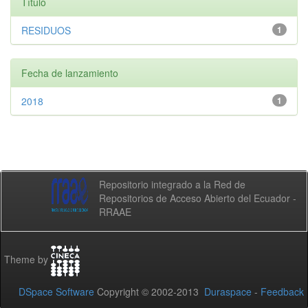
Título
RESIDUOS
1
Fecha de lanzamiento
2018
1
Repositorio integrado a la Red de
Repositorios de Acceso Abierto del Ecuador -
RRAAE
Theme by
DSpace Software
Copyright © 2002-2013
Duraspace
-
Feedback