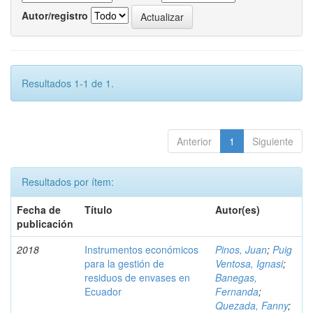
Autor/registro
Resultados 1-1 de 1.
Anterior
1
Siguiente
Resultados por ítem:
Fecha de
Título
Autor(es)
publicación
2018
Instrumentos económicos
Pinos, Juan
;
Puig
para la gestión de
Ventosa, Ignasi
;
residuos de envases en
Banegas,
Ecuador
Fernanda
;
Quezada, Fanny
;