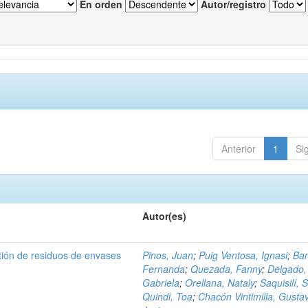
En orden
Autor/registro
Anterior
1
Si
Autor(es)
tión de residuos de envases
Pinos, Juan
;
Puig Ventosa, Ignasi
;
Ba
Fernanda
;
Quezada, Fanny
;
Delgado,
Gabriela
;
Orellana, Nataly
;
Saquisilí, S
Quindi, Toa
;
Chacón Vintimilla, Gusta