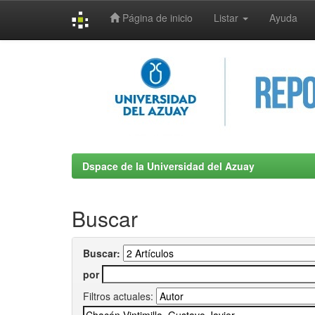
Página de inicio
Listar
Ayuda
Skip
navigation
Dspace de la Universidad del Azuay
Buscar
Buscar:
por
Filtros actuales: