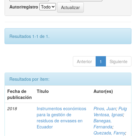
Autor/registro
Resultados 1-1 de 1.
Anterior
1
Siguiente
Resultados por ítem:
Fecha de
Título
Autor(es)
publicación
2018
Instrumentos económicos
Pinos, Juan
;
Puig
para la gestión de
Ventosa, Ignasi
;
residuos de envases en
Banegas,
Ecuador
Fernanda
;
Quezada, Fanny
;