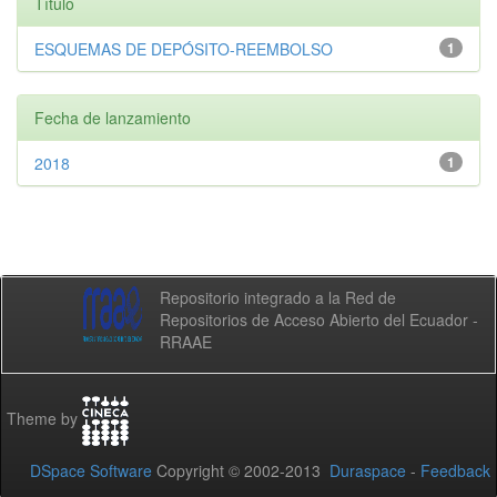
Título
ESQUEMAS DE DEPÓSITO-REEMBOLSO
1
Fecha de lanzamiento
2018
1
Repositorio integrado a la Red de
Repositorios de Acceso Abierto del Ecuador -
RRAAE
Theme by
DSpace Software
Copyright © 2002-2013
Duraspace
-
Feedback