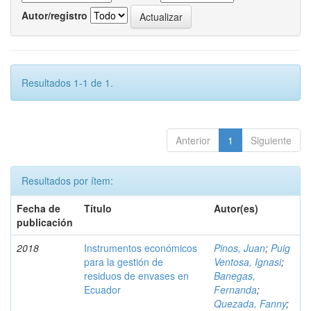
Autor/registro
Resultados 1-1 de 1.
Anterior
1
Siguiente
Resultados por ítem:
Fecha de
Título
Autor(es)
publicación
2018
Instrumentos económicos
Pinos, Juan
;
Puig
para la gestión de
Ventosa, Ignasi
;
residuos de envases en
Banegas,
Ecuador
Fernanda
;
Quezada, Fanny
;