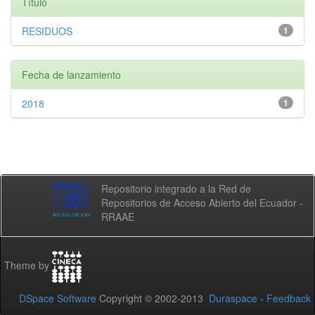
Título
RESIDUOS
1
Fecha de lanzamiento
2018
1
Repositorio integrado a la Red de
Repositorios de Acceso Abierto del Ecuador -
RRAAE
Theme by
DSpace Software
Copyright © 2002-2013
Duraspace
-
Feedback