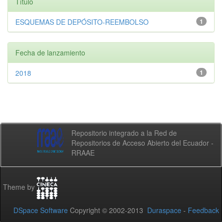
Título
ESQUEMAS DE DEPÓSITO-REEMBOLSO
1
Fecha de lanzamiento
2018
1
Repositorio integrado a la Red de
Repositorios de Acceso Abierto del Ecuador -
RRAAE
Theme by
DSpace Software
Copyright © 2002-2013
Duraspace
-
Feedback