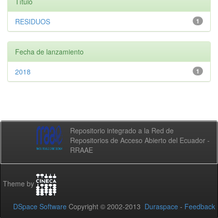
Título
RESIDUOS
1
Fecha de lanzamiento
2018
1
Repositorio integrado a la Red de
Repositorios de Acceso Abierto del Ecuador -
RRAAE
Theme by
DSpace Software
Copyright © 2002-2013
Duraspace
-
Feedback