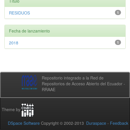
Título
RESIDUOS
1
Fecha de lanzamiento
2018
1
Repositorio integrado a la Red de
Repositorios de Acceso Abierto del Ecuador -
RRAAE
Theme by
DSpace Software
Copyright © 2002-2013
Duraspace
-
Feedback