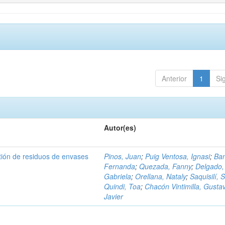
Anterior
1
Si
Autor(es)
tión de residuos de envases
Pinos, Juan
;
Puig Ventosa, Ignasi
;
Ba
Fernanda
;
Quezada, Fanny
;
Delgado,
Gabriela
;
Orellana, Nataly
;
Saquisilí, S
Quindi, Toa
;
Chacón Vintimilla, Gusta
Javier