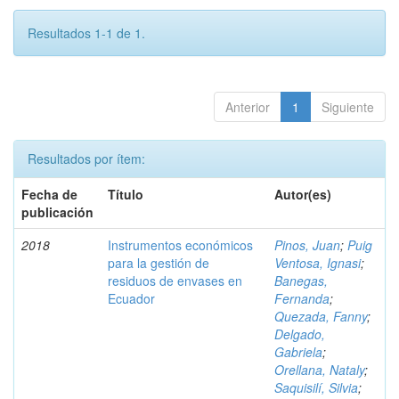
Resultados 1-1 de 1.
Anterior
1
Siguiente
Resultados por ítem:
Fecha de
Título
Autor(es)
publicación
2018
Instrumentos económicos
Pinos, Juan
;
Puig
para la gestión de
Ventosa, Ignasi
;
residuos de envases en
Banegas,
Ecuador
Fernanda
;
Quezada, Fanny
;
Delgado,
Gabriela
;
Orellana, Nataly
;
Saquisilí, Silvia
;