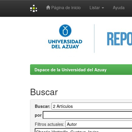
Página de inicio
Listar
Ayuda
Skip
navigation
Dspace de la Universidad del Azuay
Buscar
Buscar:
por
Filtros actuales: