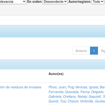
En orden
Autor/registro
Anterior
1
Si
Autor(es)
tión de residuos de envases
Pinos, Juan
;
Puig Ventosa, Ignasi
;
Ba
Fernanda
;
Quezada, Fanny
;
Delgado,
Gabriela
;
Orellana, Nataly
;
Saquisilí, S
Quindi, Toa
;
Chacón Vintimilla, Gusta