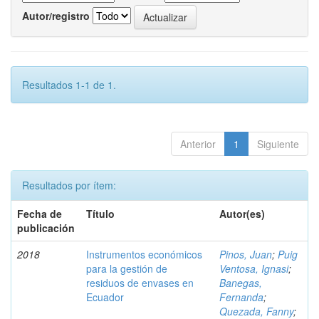
Autor/registro
Resultados 1-1 de 1.
Anterior
1
Siguiente
Resultados por ítem:
Fecha de
Título
Autor(es)
publicación
2018
Instrumentos económicos
Pinos, Juan
;
Puig
para la gestión de
Ventosa, Ignasi
;
residuos de envases en
Banegas,
Ecuador
Fernanda
;
Quezada, Fanny
;