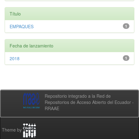
Título
EMPAQUES
1
Fecha de lanzamiento
2018
1
Repositorio integrado a la Red de
Repositorios de Acceso Abierto del Ecuador -
RRAAE
Theme by