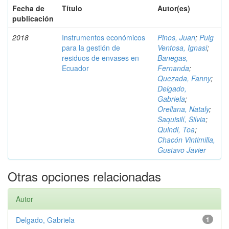
Fecha de
Título
Autor(es)
publicación
2018
Instrumentos económicos
Pinos, Juan
;
Puig
para la gestión de
Ventosa, Ignasi
;
residuos de envases en
Banegas,
Ecuador
Fernanda
;
Quezada, Fanny
;
Delgado,
Gabriela
;
Orellana, Nataly
;
Saquisilí, Silvia
;
Quindi, Toa
;
Chacón Vintimilla,
Gustavo Javier
Otras opciones relacionadas
Autor
Delgado, Gabriela
1