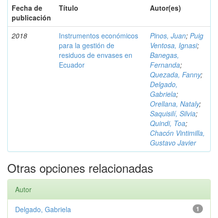
Fecha de
Título
Autor(es)
publicación
2018
Instrumentos económicos
Pinos, Juan
;
Puig
para la gestión de
Ventosa, Ignasi
;
residuos de envases en
Banegas,
Ecuador
Fernanda
;
Quezada, Fanny
;
Delgado,
Gabriela
;
Orellana, Nataly
;
Saquisilí, Silvia
;
Quindi, Toa
;
Chacón Vintimilla,
Gustavo Javier
Otras opciones relacionadas
Autor
Delgado, Gabriela
1