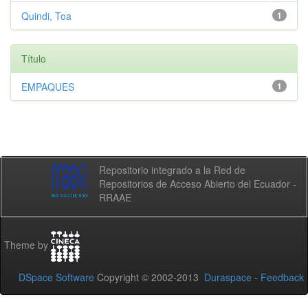
Quindi, Toa
1
Título
EMPAQUES
1
Repositorio integrado a la Red de
Repositorios de Acceso Abierto del Ecuador -
RRAAE
Theme by
DSpace Software
Copyright © 2002-2013
Duraspace
-
Feedback