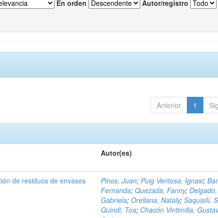
En orden
Autor/registro
Anterior
1
Si
Autor(es)
tión de residuos de envases
Pinos, Juan
;
Puig Ventosa, Ignasi
;
Ba
Fernanda
;
Quezada, Fanny
;
Delgado,
Gabriela
;
Orellana, Nataly
;
Saquisilí, S
Quindi, Toa
;
Chacón Vintimilla, Gusta