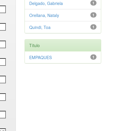
Delgado, Gabriela
1
Orellana, Nataly
1
Quindi, Toa
1
Título
EMPAQUES
1