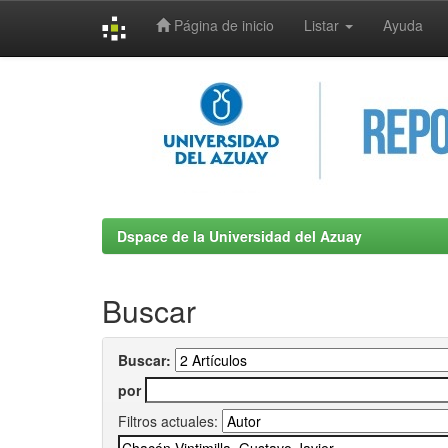
Página de inicio
Listar
Ayuda
Skip
navigation
Dspace de la Universidad del Azuay
Buscar
Buscar:
por
Filtros actuales: