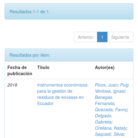
Resultados 1-1 de 1.
Anterior
1
Siguiente
Resultados por ítem:
Fecha de
Título
Autor(es)
publicación
2018
Instrumentos económicos
Pinos, Juan
;
Puig
para la gestión de
Ventosa, Ignasi
;
residuos de envases en
Banegas,
Ecuador
Fernanda
;
Quezada, Fanny
;
Delgado,
Gabriela
;
Orellana, Nataly
;
Saquisilí, Silvia
;