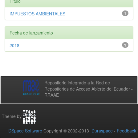
Título
IMPUESTOS AMBIENTALES
1
Fecha de lanzamiento
2018
1
Repositorio integrado a la Red de
Repositorios de Acceso Abierto del Ecuador -
RRAAE
Theme by
DSpace Software
Copyright © 2002-2013
Duraspace
-
Feedback