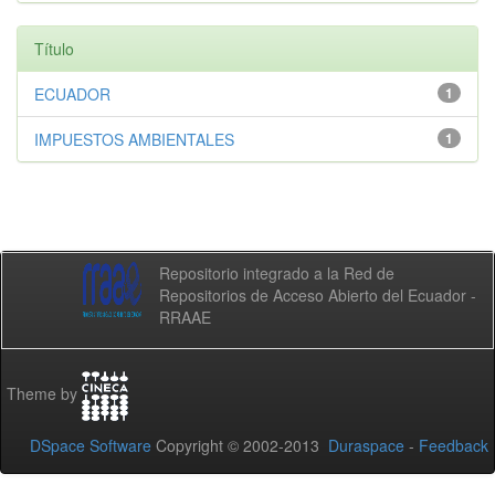
Título
ECUADOR
1
IMPUESTOS AMBIENTALES
1
Repositorio integrado a la Red de
Repositorios de Acceso Abierto del Ecuador -
RRAAE
Theme by
DSpace Software
Copyright © 2002-2013
Duraspace
-
Feedback