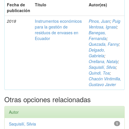
Fecha de
Título
Autor(es)
publicación
2018
Instrumentos económicos
Pinos, Juan
;
Puig
para la gestión de
Ventosa, Ignasi
;
residuos de envases en
Banegas,
Ecuador
Fernanda
;
Quezada, Fanny
;
Delgado,
Gabriela
;
Orellana, Nataly
;
Saquisilí, Silvia
;
Quindi, Toa
;
Chacón Vintimilla,
Gustavo Javier
Otras opciones relacionadas
Autor
Saquisilí, Silvia
1