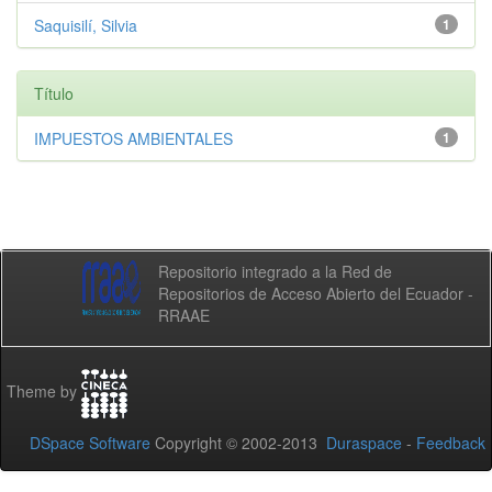
Saquisilí, Silvia
1
Título
IMPUESTOS AMBIENTALES
1
Repositorio integrado a la Red de
Repositorios de Acceso Abierto del Ecuador -
RRAAE
Theme by
DSpace Software
Copyright © 2002-2013
Duraspace
-
Feedback