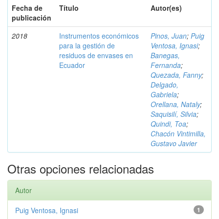
Fecha de
Título
Autor(es)
publicación
2018
Instrumentos económicos
Pinos, Juan
;
Puig
para la gestión de
Ventosa, Ignasi
;
residuos de envases en
Banegas,
Ecuador
Fernanda
;
Quezada, Fanny
;
Delgado,
Gabriela
;
Orellana, Nataly
;
Saquisilí, Silvia
;
Quindi, Toa
;
Chacón Vintimilla,
Gustavo Javier
Otras opciones relacionadas
Autor
Puig Ventosa, Ignasi
1