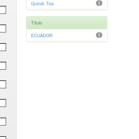
Quindi, Toa
1
Título
ECUADOR
1