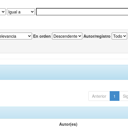
En orden
Autor/registro
Anterior
1
Si
Autor(es)