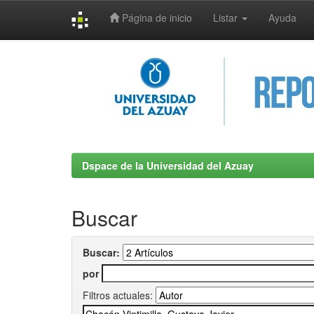
Página de inicio
Listar
Ayuda
Skip
navigation
Dspace de la Universidad del Azuay
Buscar
Buscar:
por
Filtros actuales: