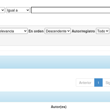
En orden
Autor/registro
Anterior
1
Si
Autor(es)