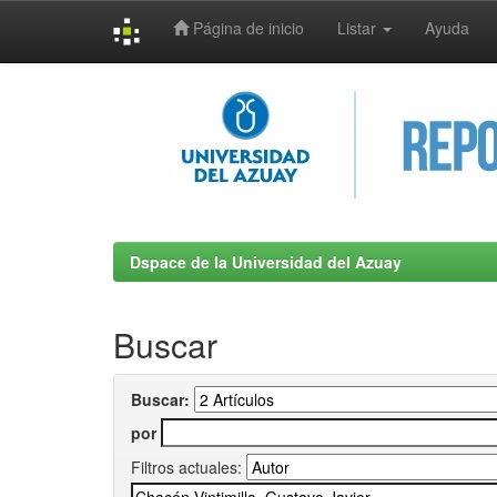
Página de inicio
Listar
Ayuda
Skip
navigation
Dspace de la Universidad del Azuay
Buscar
Buscar:
por
Filtros actuales: