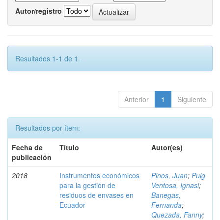
Autor/registro
Resultados 1-1 de 1.
Anterior
1
Siguiente
Resultados por ítem:
Fecha de
Título
Autor(es)
publicación
2018
Instrumentos económicos
Pinos, Juan
;
Puig
para la gestión de
Ventosa, Ignasi
;
residuos de envases en
Banegas,
Ecuador
Fernanda
;
Quezada, Fanny
;