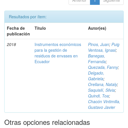
Anterior
1
Siguiente
Resultados por ítem:
Fecha de
Título
Autor(es)
publicación
2018
Instrumentos económicos
Pinos, Juan
;
Puig
para la gestión de
Ventosa, Ignasi
;
residuos de envases en
Banegas,
Ecuador
Fernanda
;
Quezada, Fanny
;
Delgado,
Gabriela
;
Orellana, Nataly
;
Saquisilí, Silvia
;
Quindi, Toa
;
Chacón Vintimilla,
Gustavo Javier
Otras opciones relacionadas