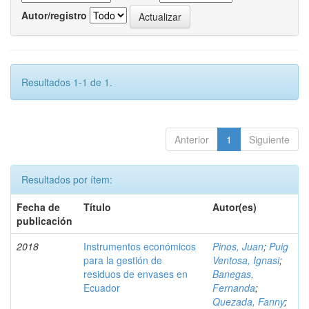
Autor/registro
Resultados 1-1 de 1.
Anterior
1
Siguiente
Resultados por ítem:
Fecha de
Título
Autor(es)
publicación
2018
Instrumentos económicos
Pinos, Juan
;
Puig
para la gestión de
Ventosa, Ignasi
;
residuos de envases en
Banegas,
Ecuador
Fernanda
;
Quezada, Fanny
;