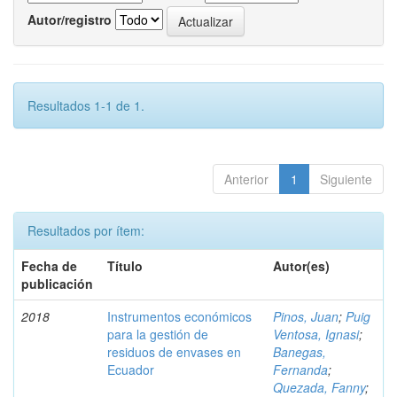
Autor/registro
Resultados 1-1 de 1.
Anterior
1
Siguiente
Resultados por ítem:
Fecha de
Título
Autor(es)
publicación
2018
Instrumentos económicos
Pinos, Juan
;
Puig
para la gestión de
Ventosa, Ignasi
;
residuos de envases en
Banegas,
Ecuador
Fernanda
;
Quezada, Fanny
;