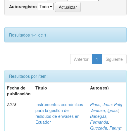
Autor/registro
Resultados 1-1 de 1.
Anterior
1
Siguiente
Resultados por ítem:
Fecha de
Título
Autor(es)
publicación
2018
Instrumentos económicos
Pinos, Juan
;
Puig
para la gestión de
Ventosa, Ignasi
;
residuos de envases en
Banegas,
Ecuador
Fernanda
;
Quezada, Fanny
;