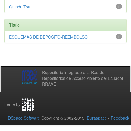
Quindi, Toa
1
Título
ESQUEMAS DE DEPÓSITO-REEMBOLSO
1
Repositorio integrado a la Red de
Repositorios de Acceso Abierto del Ecuador -
RRAAE
Theme by
DSpace Software
Copyright © 2002-2013
Duraspace
-
Feedback