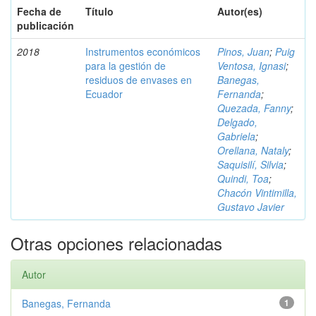
Fecha de
Título
Autor(es)
publicación
2018
Instrumentos económicos
Pinos, Juan
;
Puig
para la gestión de
Ventosa, Ignasi
;
residuos de envases en
Banegas,
Ecuador
Fernanda
;
Quezada, Fanny
;
Delgado,
Gabriela
;
Orellana, Nataly
;
Saquisilí, Silvia
;
Quindi, Toa
;
Chacón Vintimilla,
Gustavo Javier
Otras opciones relacionadas
Autor
Banegas, Fernanda
1