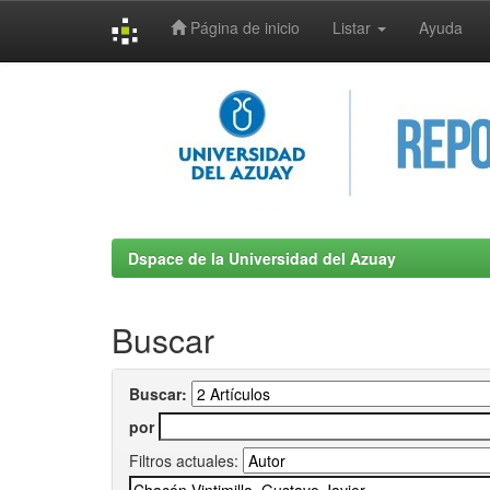
Página de inicio
Listar
Ayuda
Skip
navigation
Dspace de la Universidad del Azuay
Buscar
Buscar:
por
Filtros actuales: