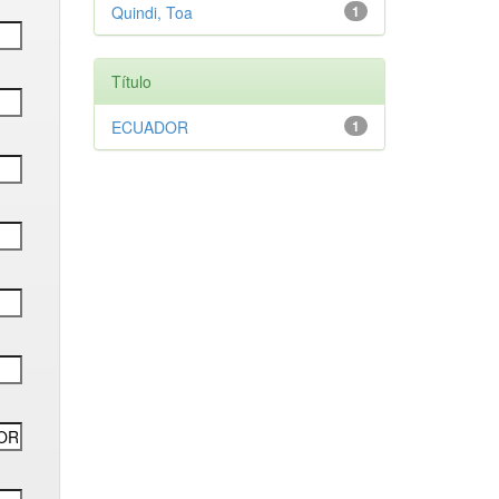
Quindi, Toa
1
Título
ECUADOR
1