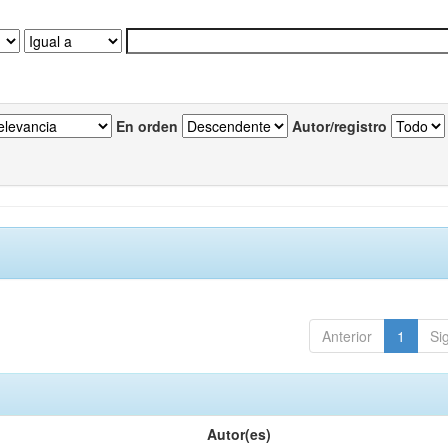
En orden
Autor/registro
Anterior
1
Si
Autor(es)