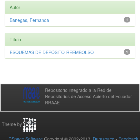
Autor
Banegas, Fernanda
1
Título
ESQUEMAS DE DEPÓSITO-REEMBOLSO
1
Repositorio integrado a la Red de
Repositorios de Acceso Abierto del Ecuador -
RRAAE
Theme by
DSpace Software
Copyright © 2002-2013
Duraspace
-
Feedback