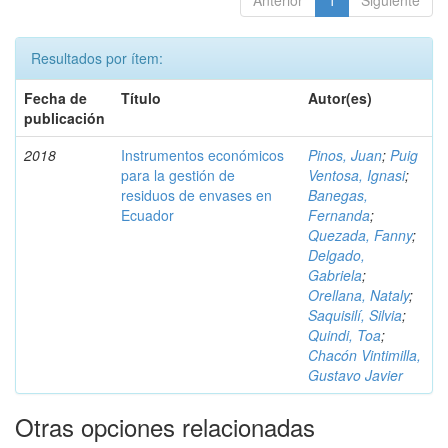
Anterior
1
Siguiente
Resultados por ítem:
Fecha de
Título
Autor(es)
publicación
2018
Instrumentos económicos
Pinos, Juan
;
Puig
para la gestión de
Ventosa, Ignasi
;
residuos de envases en
Banegas,
Ecuador
Fernanda
;
Quezada, Fanny
;
Delgado,
Gabriela
;
Orellana, Nataly
;
Saquisilí, Silvia
;
Quindi, Toa
;
Chacón Vintimilla,
Gustavo Javier
Otras opciones relacionadas