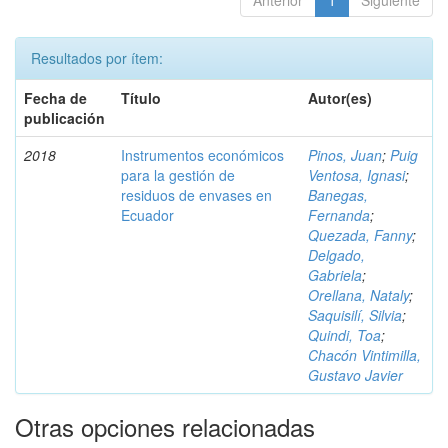
Anterior
1
Siguiente
Resultados por ítem:
Fecha de
Título
Autor(es)
publicación
2018
Instrumentos económicos
Pinos, Juan
;
Puig
para la gestión de
Ventosa, Ignasi
;
residuos de envases en
Banegas,
Ecuador
Fernanda
;
Quezada, Fanny
;
Delgado,
Gabriela
;
Orellana, Nataly
;
Saquisilí, Silvia
;
Quindi, Toa
;
Chacón Vintimilla,
Gustavo Javier
Otras opciones relacionadas