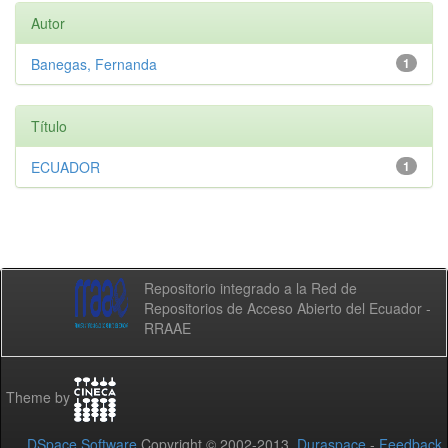
Autor
Banegas, Fernanda
1
Título
ECUADOR
1
Repositorio integrado a la Red de
Repositorios de Acceso Abierto del Ecuador -
RRAAE
Theme by
DSpace Software
Copyright © 2002-2013
Duraspace
-
Feedback