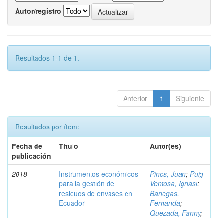
Autor/registro
Resultados 1-1 de 1.
Anterior
1
Siguiente
Resultados por ítem:
Fecha de
Título
Autor(es)
publicación
2018
Instrumentos económicos
Pinos, Juan
;
Puig
para la gestión de
Ventosa, Ignasi
;
residuos de envases en
Banegas,
Ecuador
Fernanda
;
Quezada, Fanny
;