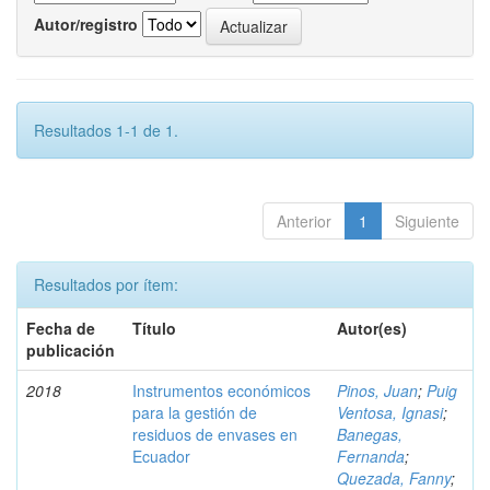
Autor/registro
Resultados 1-1 de 1.
Anterior
1
Siguiente
Resultados por ítem:
Fecha de
Título
Autor(es)
publicación
2018
Instrumentos económicos
Pinos, Juan
;
Puig
para la gestión de
Ventosa, Ignasi
;
residuos de envases en
Banegas,
Ecuador
Fernanda
;
Quezada, Fanny
;