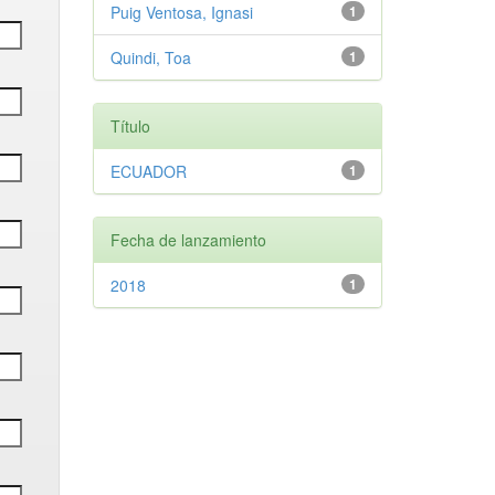
Puig Ventosa, Ignasi
1
Quindi, Toa
1
Título
ECUADOR
1
Fecha de lanzamiento
2018
1