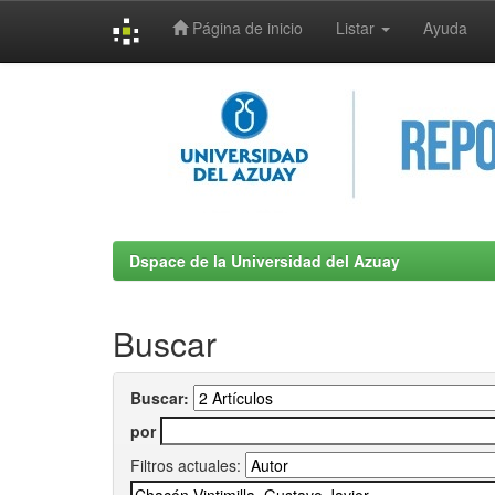
Página de inicio
Listar
Ayuda
Skip
navigation
Dspace de la Universidad del Azuay
Buscar
Buscar:
por
Filtros actuales: