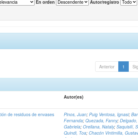
En orden
Autor/registro
Anterior
1
Si
Autor(es)
tión de residuos de envases
Pinos, Juan
;
Puig Ventosa, Ignasi
;
Ba
Fernanda
;
Quezada, Fanny
;
Delgado,
Gabriela
;
Orellana, Nataly
;
Saquisilí, S
Quindi, Toa
;
Chacón Vintimilla, Gusta