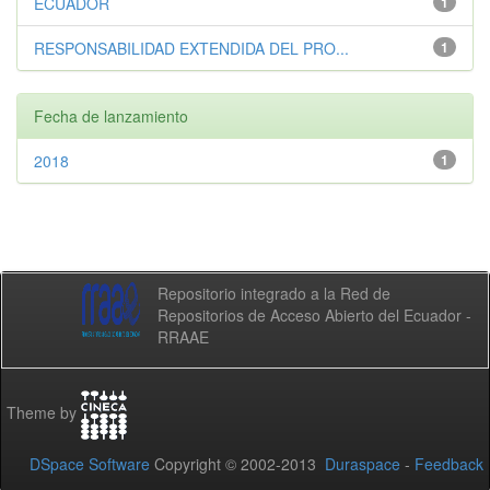
ECUADOR
1
RESPONSABILIDAD EXTENDIDA DEL PRO...
1
Fecha de lanzamiento
2018
1
Repositorio integrado a la Red de
Repositorios de Acceso Abierto del Ecuador -
RRAAE
Theme by
DSpace Software
Copyright © 2002-2013
Duraspace
-
Feedback