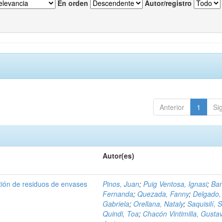
En orden
Autor/registro
Anterior
1
Si
Autor(es)
tión de residuos de envases
Pinos, Juan
;
Puig Ventosa, Ignasi
;
Ba
Fernanda
;
Quezada, Fanny
;
Delgado,
Gabriela
;
Orellana, Nataly
;
Saquisilí, S
Quindi, Toa
;
Chacón Vintimilla, Gusta