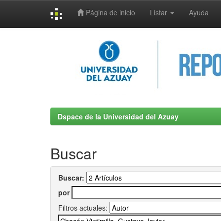
Página de inicio
Listar
Ayuda
Skip
navigation
Dspace de la Universidad del Azuay
Buscar
Buscar:
por
Filtros actuales: