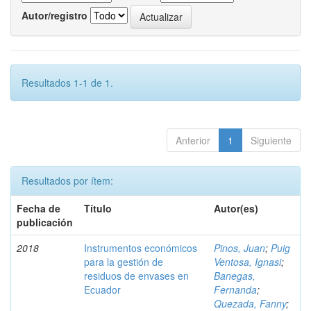
Autor/registro
Resultados 1-1 de 1.
Anterior
1
Siguiente
Resultados por ítem:
Fecha de
Título
Autor(es)
publicación
2018
Instrumentos económicos
Pinos, Juan
;
Puig
para la gestión de
Ventosa, Ignasi
;
residuos de envases en
Banegas,
Ecuador
Fernanda
;
Quezada, Fanny
;