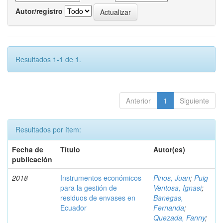
Autor/registro
Resultados 1-1 de 1.
Anterior
1
Siguiente
Resultados por ítem:
Fecha de
Título
Autor(es)
publicación
2018
Instrumentos económicos
Pinos, Juan
;
Puig
para la gestión de
Ventosa, Ignasi
;
residuos de envases en
Banegas,
Ecuador
Fernanda
;
Quezada, Fanny
;