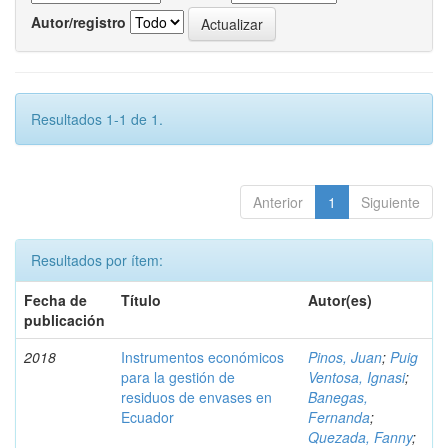
Autor/registro
Resultados 1-1 de 1.
Anterior
1
Siguiente
Resultados por ítem:
Fecha de
Título
Autor(es)
publicación
2018
Instrumentos económicos
Pinos, Juan
;
Puig
para la gestión de
Ventosa, Ignasi
;
residuos de envases en
Banegas,
Ecuador
Fernanda
;
Quezada, Fanny
;