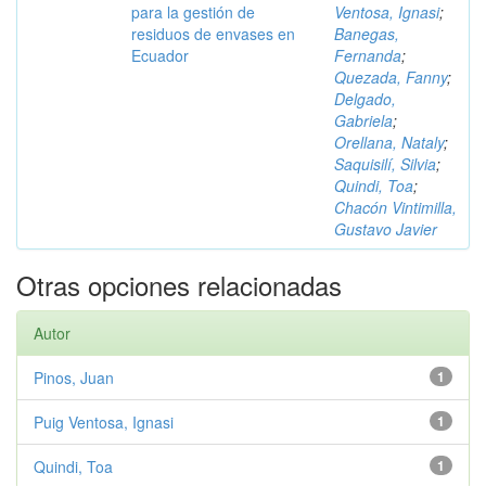
para la gestión de
Ventosa, Ignasi
;
residuos de envases en
Banegas,
Ecuador
Fernanda
;
Quezada, Fanny
;
Delgado,
Gabriela
;
Orellana, Nataly
;
Saquisilí, Silvia
;
Quindi, Toa
;
Chacón Vintimilla,
Gustavo Javier
Otras opciones relacionadas
Autor
Pinos, Juan
1
Puig Ventosa, Ignasi
1
Quindi, Toa
1