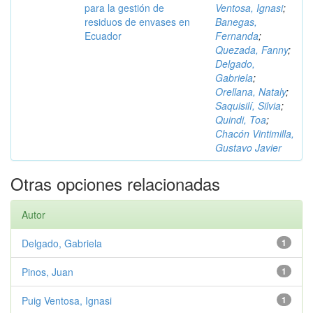
para la gestión de
Ventosa, Ignasi
;
residuos de envases en
Banegas,
Ecuador
Fernanda
;
Quezada, Fanny
;
Delgado,
Gabriela
;
Orellana, Nataly
;
Saquisilí, Silvia
;
Quindi, Toa
;
Chacón Vintimilla,
Gustavo Javier
Otras opciones relacionadas
Autor
Delgado, Gabriela
1
Pinos, Juan
1
Puig Ventosa, Ignasi
1