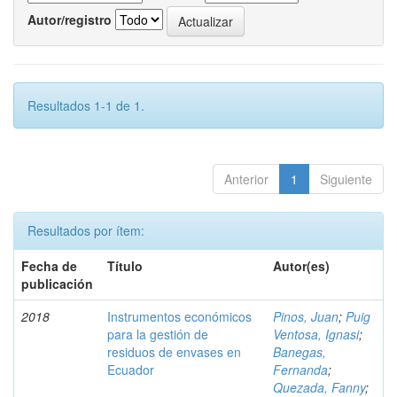
Autor/registro
Resultados 1-1 de 1.
Anterior
1
Siguiente
Resultados por ítem:
Fecha de
Título
Autor(es)
publicación
2018
Instrumentos económicos
Pinos, Juan
;
Puig
para la gestión de
Ventosa, Ignasi
;
residuos de envases en
Banegas,
Ecuador
Fernanda
;
Quezada, Fanny
;