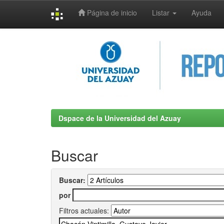
Página de inicio
Listar
Ayuda
Skip
navigation
Dspace de la Universidad del Azuay
Buscar
Buscar:
por
Filtros actuales: