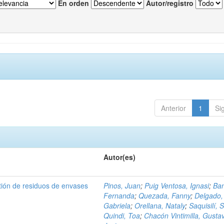
En orden
Autor/registro
Anterior
1
Si
Autor(es)
tión de residuos de envases
Pinos, Juan
;
Puig Ventosa, Ignasi
;
Ba
Fernanda
;
Quezada, Fanny
;
Delgado,
Gabriela
;
Orellana, Nataly
;
Saquisilí, S
Quindi, Toa
;
Chacón Vintimilla, Gusta