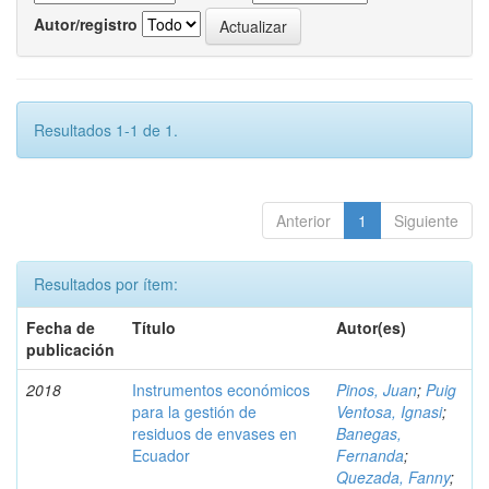
Autor/registro
Resultados 1-1 de 1.
Anterior
1
Siguiente
Resultados por ítem:
Fecha de
Título
Autor(es)
publicación
2018
Instrumentos económicos
Pinos, Juan
;
Puig
para la gestión de
Ventosa, Ignasi
;
residuos de envases en
Banegas,
Ecuador
Fernanda
;
Quezada, Fanny
;