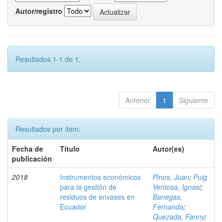
Autor/registro
Resultados 1-1 de 1.
Anterior
1
Siguiente
Resultados por ítem:
Fecha de
Título
Autor(es)
publicación
2018
Instrumentos económicos
Pinos, Juan
;
Puig
para la gestión de
Ventosa, Ignasi
;
residuos de envases en
Banegas,
Ecuador
Fernanda
;
Quezada, Fanny
;