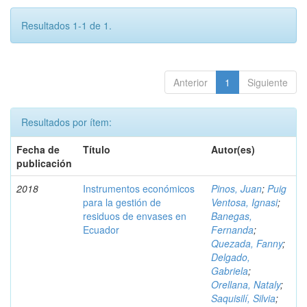
Resultados 1-1 de 1.
Anterior
1
Siguiente
Resultados por ítem:
Fecha de
Título
Autor(es)
publicación
2018
Instrumentos económicos
Pinos, Juan
;
Puig
para la gestión de
Ventosa, Ignasi
;
residuos de envases en
Banegas,
Ecuador
Fernanda
;
Quezada, Fanny
;
Delgado,
Gabriela
;
Orellana, Nataly
;
Saquisilí, Silvia
;