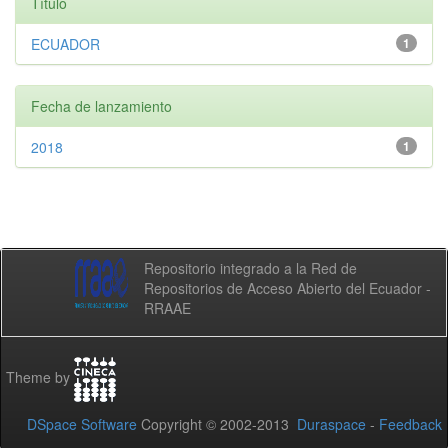
Título
ECUADOR
1
Fecha de lanzamiento
2018
1
Repositorio integrado a la Red de
Repositorios de Acceso Abierto del Ecuador -
RRAAE
Theme by
DSpace Software
Copyright © 2002-2013
Duraspace
-
Feedback