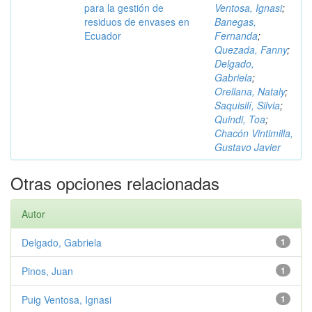
para la gestión de
Ventosa, Ignasi
;
residuos de envases en
Banegas,
Ecuador
Fernanda
;
Quezada, Fanny
;
Delgado,
Gabriela
;
Orellana, Nataly
;
Saquisilí, Silvia
;
Quindi, Toa
;
Chacón Vintimilla,
Gustavo Javier
Otras opciones relacionadas
Autor
Delgado, Gabriela
1
Pinos, Juan
1
Puig Ventosa, Ignasi
1